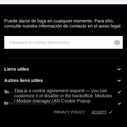
Puede darse de baja en cualquier momento. Para ello,
consulte nuestra información de contacto en el aviso legal.

Liens utiles

Autres liens utiles
This is a cookie agreement request — you can

Su cuenta
customize it or disable in the backoffice: Modules
/ Module manager / AN Cookie Popup.

Información de la tienda
done
PRIVACY POLICY
ACCEPT