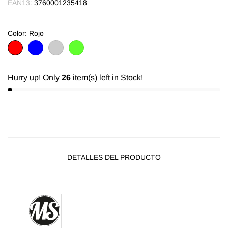
EAN13:
3760001235418
Color: Rojo
Rojo
Azul
Argent
vert
fluo
Hurry up! Only
26
item(s) left in Stock!
DETALLES DEL PRODUCTO